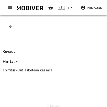
🇫🇮
FI
KIRJAUDU
Kuvaus
Hinta
:
-
Toimituskulut lasketaan kassalla
.
EI KUVAA