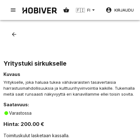
🇫🇮
FI
KIRJAUDU
Yritystuki sirkukselle
Kuvaus
Yritykselle, joka haluaa tukea vähävaraisten tasavertaisia
harrastusmahdollisuuksia ja kulttuurihyvinvointia kaikille. Tukemalla
meitä saat runsaasti näkyvyyttä eri kanavillamme ellei toisin sovita.
Saatavuus
:
Varastossa
Hinta
:
200.00 €
Toimituskulut lasketaan kassalla
.